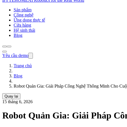
BYTEHOME
AI Robotics for the Real World
Sản phẩm
Công nghệ
Ứng dụng thực tế
Cửa hàng
Hệ sinh thái
Blog
Yêu cầu demo
Trang chủ
Blog
Robot Quản Gia: Giải Pháp Công Nghệ Thông Minh Cho Cuộ
Quay lại
15 tháng 6, 2026
Robot Quản Gia: Giải Pháp Cô