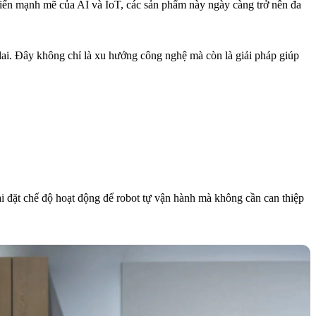
riển mạnh mẽ của AI và IoT, các sản phẩm này ngày càng trở nên đa
lai. Đây không chỉ là xu hướng công nghệ mà còn là giải pháp giúp
ài đặt chế độ hoạt động để robot tự vận hành mà không cần can thiệp