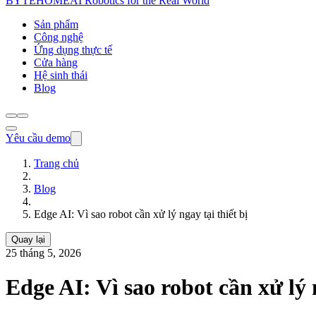
BYTEHOME
AI Robotics for the Real World
Sản phẩm
Công nghệ
Ứng dụng thực tế
Cửa hàng
Hệ sinh thái
Blog
Yêu cầu demo
Trang chủ
Blog
Edge AI: Vì sao robot cần xử lý ngay tại thiết bị
Quay lại
25 tháng 5, 2026
Edge AI: Vì sao robot cần xử lý n