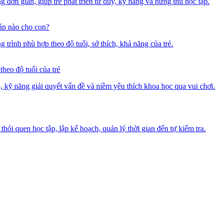
đơn giản, giúp trẻ phát triển tư duy, kỹ năng và hứng thú học tập.
áp nào cho con?
ình phù hợp theo độ tuổi, sở thích, khả năng của trẻ.
heo độ tuổi của trẻ
, kỹ năng giải quyết vấn đề và niềm yêu thích khoa học qua vui chơi.
thói quen học tập, lập kế hoạch, quản lý thời gian đến tự kiểm tra.