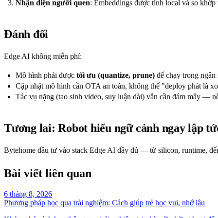
Nhận diện người quen
: Embeddings được tính local và so khớp 
Đánh đổi
Edge AI không miễn phí:
Mô hình phải được
tối ưu (quantize, prune)
để chạy trong ngân 
Cập nhật mô hình cần OTA an toàn, không thể "deploy phát là x
Tác vụ nặng (tạo sinh video, suy luận dài) vẫn cần đám mây — n
Tương lai: Robot hiểu ngữ cảnh ngay lập tứ
Bytehome đầu tư vào stack Edge AI đầy đủ — từ silicon, runtime, đ
Bài viết liên quan
6 tháng 8, 2026
Phương pháp học qua trải nghiệm: Cách giúp trẻ học vui, nhớ lâu