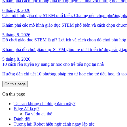
Khám phá cách học thông qua trải nghiệm tại nhà với những hoạt động 
6 tháng 8, 2026
Các mô hình giáo dục STEM phổ biến: Cha mẹ nên chọn phương ph
Khám phá các mô hình giáo dục STEM phổ biến và cách chọn chương tr
5 tháng 8, 2026
Đồ chơi giáo dục STEM là gì? Lợi ích và cách chọn đồ chơi phù hợp t
Khám phá đồ chơi giáo dục STEM giúp trẻ phát triển tư duy, sáng tạo
5 tháng 8, 2026
10 cách rèn luyện kỹ năng tự học cho trẻ tiểu học tại nhà
Hướng dẫn chi tiết 10 phương pháp rèn tự học cho trẻ tiểu học, từ tạo 
On this page
On this page
Tại sao không chỉ dùng đám mây?
Edge AI là gì?
Ba ví dụ cụ thể
Đánh đổi
Tương lai: Robot hiểu ngữ cảnh ngay lập tức