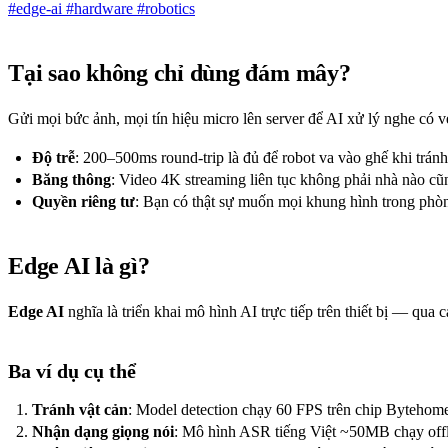
#edge-ai
#hardware
#robotics
Tại sao không chỉ dùng đám mây?
Gửi mọi bức ảnh, mọi tín hiệu micro lên server để AI xử lý nghe có 
Độ trễ
: 200–500ms round-trip là đủ để robot va vào ghế khi tránh
Băng thông
: Video 4K streaming liên tục không phải nhà nào c
Quyền riêng tư
: Bạn có thật sự muốn mọi khung hình trong phòn
Edge AI là gì?
Edge AI
nghĩa là triển khai mô hình AI trực tiếp trên thiết bị — qu
Ba ví dụ cụ thể
Tránh vật cản
: Model detection chạy 60 FPS trên chip Bytehom
Nhận dạng giọng nói
: Mô hình ASR tiếng Việt ~50MB chạy offl