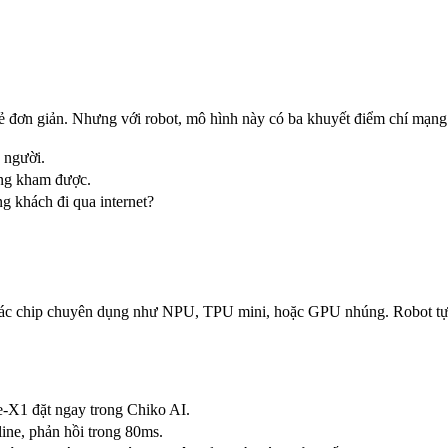
vẻ đơn giản. Nhưng với robot, mô hình này có ba khuyết điểm chí mạng
 người.
ũng kham được.
g khách đi qua internet?
a các chip chuyên dụng như NPU, TPU mini, hoặc GPU nhúng. Robot tự su
e-X1 đặt ngay trong Chiko AI.
ine, phản hồi trong 80ms.