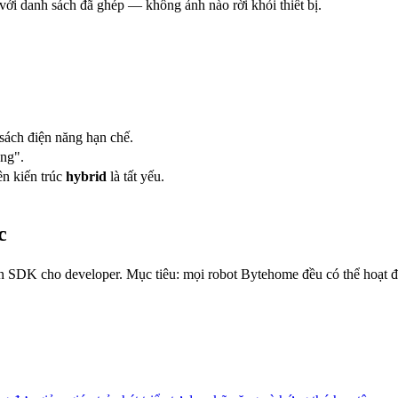
với danh sách đã ghép — không ảnh nào rời khỏi thiết bị.
sách điện năng hạn chế.
ong".
ên kiến trúc
hybrid
là tất yếu.
c
ến SDK cho developer. Mục tiêu: mọi robot Bytehome đều có thể hoạt