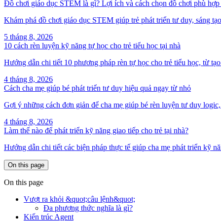
Đồ chơi giáo dục STEM là gì? Lợi ích và cách chọn đồ chơi phù hợp t
Khám phá đồ chơi giáo dục STEM giúp trẻ phát triển tư duy, sáng tạo
5 tháng 8, 2026
10 cách rèn luyện kỹ năng tự học cho trẻ tiểu học tại nhà
Hướng dẫn chi tiết 10 phương pháp rèn tự học cho trẻ tiểu học, từ tạo 
4 tháng 8, 2026
Cách cha mẹ giúp bé phát triển tư duy hiệu quả ngay từ nhỏ
Gợi ý những cách đơn giản để cha mẹ giúp bé rèn luyện tư duy logic,
4 tháng 8, 2026
Làm thế nào để phát triển kỹ năng giao tiếp cho trẻ tại nhà?
Hướng dẫn chi tiết các biện pháp thực tế giúp cha mẹ phát triển kỹ nă
On this page
On this page
Vượt ra khỏi &quot;câu lệnh&quot;
Đa phương thức nghĩa là gì?
Kiến trúc Agent