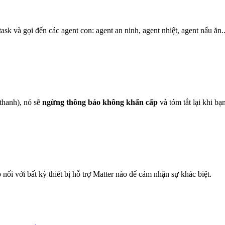
task và gọi đến các agent con: agent an ninh, agent nhiệt, agent nấu ăn
thanh), nó sẽ
ngừng thông báo không khẩn cấp
và tóm tắt lại khi b
ối với bất kỳ thiết bị hỗ trợ Matter nào để cảm nhận sự khác biệt.