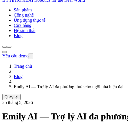
BYTEHOME
AI Robotics for the Real World
Sản phẩm
Công nghệ
Ứng dụng thực tế
Cửa hàng
Hệ sinh thái
Blog
Yêu cầu demo
Trang chủ
Blog
Emily AI — Trợ lý AI đa phương thức cho ngôi nhà hiện đại
Quay lại
25 tháng 5, 2026
Emily AI — Trợ lý AI đa phương