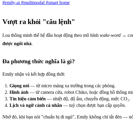
#emily-ai
#multimodal
#smart home
Vượt ra khỏi "câu lệnh"
Loa thông minh thế hệ đầu hoạt động theo mô hình
wake-word → co
được ngôi nhà
.
Đa phương thức nghĩa là gì?
Emily nhận và kết hợp đồng thời:
Giọng nói
— từ micro mảng xa trường trong các phòng.
Hình ảnh
— từ camera cửa, robot Chiko, hoặc đồng hồ thông mi
Tín hiệu cảm biến
— nhiệt độ, độ ẩm, chuyển động, mức CO₂.
Lịch và ngữ cảnh cá nhân
— tuỳ chọn được bạn cấp quyền.
Nhờ đó, khi bạn nói "chuẩn bị đi ngủ", Emily không chỉ tắt đèn — nó 