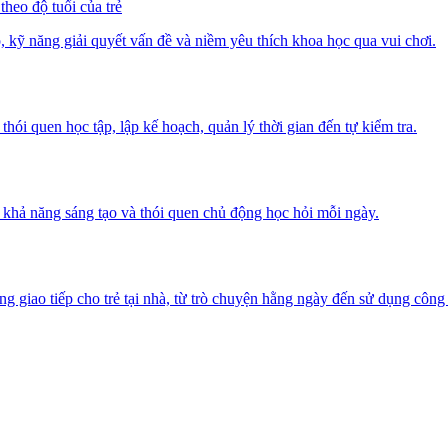
heo độ tuổi của trẻ
, kỹ năng giải quyết vấn đề và niềm yêu thích khoa học qua vui chơi.
thói quen học tập, lập kế hoạch, quản lý thời gian đến tự kiểm tra.
 khả năng sáng tạo và thói quen chủ động học hỏi mỗi ngày.
ng giao tiếp cho trẻ tại nhà, từ trò chuyện hằng ngày đến sử dụng công