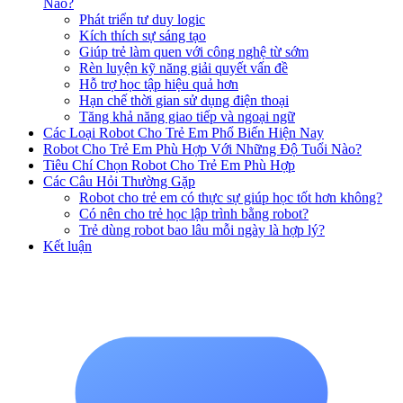
Nào?
Phát triển tư duy logic
Kích thích sự sáng tạo
Giúp trẻ làm quen với công nghệ từ sớm
Rèn luyện kỹ năng giải quyết vấn đề
Hỗ trợ học tập hiệu quả hơn
Hạn chế thời gian sử dụng điện thoại
Tăng khả năng giao tiếp và ngoại ngữ
Các Loại Robot Cho Trẻ Em Phổ Biến Hiện Nay
Robot Cho Trẻ Em Phù Hợp Với Những Độ Tuổi Nào?
Tiêu Chí Chọn Robot Cho Trẻ Em Phù Hợp
Các Câu Hỏi Thường Gặp
Robot cho trẻ em có thực sự giúp học tốt hơn không?
Có nên cho trẻ học lập trình bằng robot?
Trẻ dùng robot bao lâu mỗi ngày là hợp lý?
Kết luận