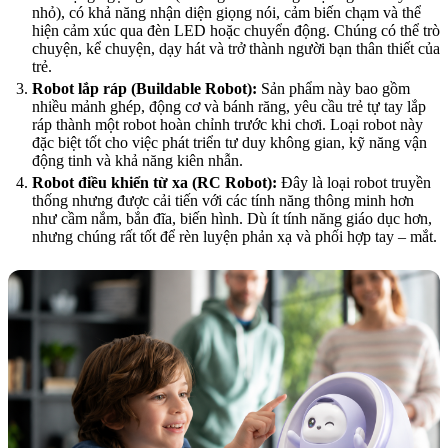
nhỏ), có khả năng nhận diện giọng nói, cảm biến chạm và thể
hiện cảm xúc qua đèn LED hoặc chuyển động. Chúng có thể trò
chuyện, kể chuyện, dạy hát và trở thành người bạn thân thiết của
trẻ.
Robot lắp ráp (Buildable Robot):
Sản phẩm này bao gồm
nhiều mảnh ghép, động cơ và bánh răng, yêu cầu trẻ tự tay lắp
ráp thành một robot hoàn chỉnh trước khi chơi. Loại robot này
đặc biệt tốt cho việc phát triển tư duy không gian, kỹ năng vận
động tinh và khả năng kiên nhẫn.
Robot điều khiển từ xa (RC Robot):
Đây là loại robot truyền
thống nhưng được cải tiến với các tính năng thông minh hơn
như cầm nắm, bắn đĩa, biến hình. Dù ít tính năng giáo dục hơn,
nhưng chúng rất tốt để rèn luyện phản xạ và phối hợp tay – mắt.