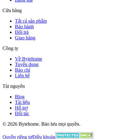
Cửa hàng
Tất cả sản phẩm
Bảo hành
Đổi trả
Giao hàng
Công ty
Về Bytehome
Tuyển dụng
Báo chí
Liên hệ
Tài nguyên
Blog
Tài liệu
Hỗ trợ
Đối tác
© 2026 Bytehome. Bảo lưu mọi quyền.
Quyền riêng tư
Điều khoản