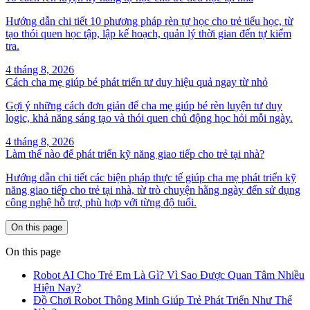
Hướng dẫn chi tiết 10 phương pháp rèn tự học cho trẻ tiểu học, từ
tạo thói quen học tập, lập kế hoạch, quản lý thời gian đến tự kiểm
tra.
4 tháng 8, 2026
Cách cha mẹ giúp bé phát triển tư duy hiệu quả ngay từ nhỏ
Gợi ý những cách đơn giản để cha mẹ giúp bé rèn luyện tư duy
logic, khả năng sáng tạo và thói quen chủ động học hỏi mỗi ngày.
4 tháng 8, 2026
Làm thế nào để phát triển kỹ năng giao tiếp cho trẻ tại nhà?
Hướng dẫn chi tiết các biện pháp thực tế giúp cha mẹ phát triển kỹ
năng giao tiếp cho trẻ tại nhà, từ trò chuyện hằng ngày đến sử dụng
công nghệ hỗ trợ, phù hợp với từng độ tuổi.
On this page
On this page
Robot AI Cho Trẻ Em Là Gì? Vì Sao Được Quan Tâm Nhiều
Hiện Nay?
Đồ Chơi Robot Thông Minh Giúp Trẻ Phát Triển Như Thế