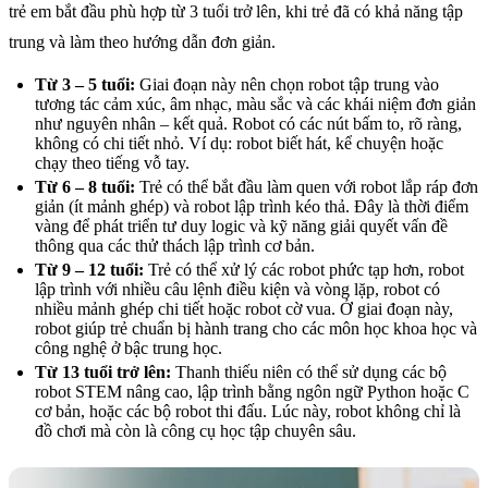
trẻ em bắt đầu phù hợp từ 3 tuổi trở lên, khi trẻ đã có khả năng tập
trung và làm theo hướng dẫn đơn giản.
Từ 3 – 5 tuổi:
Giai đoạn này nên chọn robot tập trung vào
tương tác cảm xúc, âm nhạc, màu sắc và các khái niệm đơn giản
như nguyên nhân – kết quả. Robot có các nút bấm to, rõ ràng,
không có chi tiết nhỏ. Ví dụ: robot biết hát, kể chuyện hoặc
chạy theo tiếng vỗ tay.
Từ 6 – 8 tuổi:
Trẻ có thể bắt đầu làm quen với robot lắp ráp đơn
giản (ít mảnh ghép) và robot lập trình kéo thả. Đây là thời điểm
vàng để phát triển tư duy logic và kỹ năng giải quyết vấn đề
thông qua các thử thách lập trình cơ bản.
Từ 9 – 12 tuổi:
Trẻ có thể xử lý các robot phức tạp hơn, robot
lập trình với nhiều câu lệnh điều kiện và vòng lặp, robot có
nhiều mảnh ghép chi tiết hoặc robot cờ vua. Ở giai đoạn này,
robot giúp trẻ chuẩn bị hành trang cho các môn học khoa học và
công nghệ ở bậc trung học.
Từ 13 tuổi trở lên:
Thanh thiếu niên có thể sử dụng các bộ
robot STEM nâng cao, lập trình bằng ngôn ngữ Python hoặc C
cơ bản, hoặc các bộ robot thi đấu. Lúc này, robot không chỉ là
đồ chơi mà còn là công cụ học tập chuyên sâu.