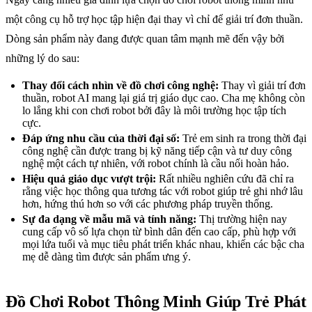
một công cụ hỗ trợ học tập hiện đại thay vì chỉ để giải trí đơn thuần.
Dòng sản phẩm này đang được quan tâm mạnh mẽ đến vậy bởi
những lý do sau:
Thay đổi cách nhìn về đồ chơi công nghệ:
Thay vì giải trí đơn
thuần, robot AI mang lại giá trị giáo dục cao. Cha mẹ không còn
lo lắng khi con chơi robot bởi đây là môi trường học tập tích
cực.
Đáp ứng nhu cầu của thời đại số:
Trẻ em sinh ra trong thời đại
công nghệ cần được trang bị kỹ năng tiếp cận và tư duy công
nghệ một cách tự nhiên, với robot chính là cầu nối hoàn hảo.
Hiệu quả giáo dục vượt trội:
Rất nhiều nghiên cứu đã chỉ ra
rằng việc học thông qua tương tác với robot giúp trẻ ghi nhớ lâu
hơn, hứng thú hơn so với các phương pháp truyền thống.
Sự đa dạng về mẫu mã và tính năng:
Thị trường hiện nay
cung cấp vô số lựa chọn từ bình dân đến cao cấp, phù hợp với
mọi lứa tuổi và mục tiêu phát triển khác nhau, khiến các bậc cha
mẹ dễ dàng tìm được sản phẩm ưng ý.
Đồ Chơi Robot Thông Minh Giúp Trẻ Phát