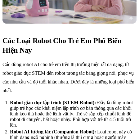
Các Loại Robot Cho Trẻ Em Phổ Biến
Hiện Nay
Các dòng robot AI cho trẻ em trên thị trường hiện rất đa dạng, từ
robot giáo dục STEM đến robot tương tác bằng giọng nói, phục vụ
các nhu cầu và độ tuổi khác nhau. Dưới đây là những loại phổ biến
nhất:
Robot giáo dục lập trình (STEM Robot):
Đây là dòng robot
giúp trẻ học các khái niệm lập trình cơ bản thông qua các khối
lệnh kéo thả hoặc thẻ lệnh vật lý. Trẻ sẽ sắp xếp chuỗi lệnh để
robot di chuyển, hát hoặc nhảy. Phù hợp với trẻ từ 4-5 tuổi trở
lên.
Robot AI tương tác (Companion Robot):
Loại robot này có
hình dạng ngộ nghĩnh (thường là thú cưng hoặc người máy