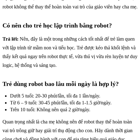
robot không thể thay thế hoàn toàn vai trò của giáo viên hay cha mẹ.
Có nên cho trẻ học lập trình bằng robot?
Trả lời:
Nên, đây là một trong những cách tốt nhất để trẻ làm quen
với lập trình từ mầm non và tiểu học. Trẻ được kéo thả khối lệnh và
thấy kết quả ngay trên robot thực tế, vừa thú vị vừa rèn luyện tư duy
logic, hệ thống và sáng tạo.
Trẻ dùng robot bao lâu mỗi ngày là hợp lý?
Dưới 5 tuổi: 20-30 phút/lần, tối đa 1 lần/ngày.
Từ 6 – 9 tuổi: 30-45 phút/lần, tối đa 1-1.5 giờ/ngày.
Trên 10 tuổi: Không nên quá 2 giờ/ngày.
Quan trọng nhất là cha mẹ không nên để robot thay thế hoàn toàn
vai trò trông giữ hay giải trí thụ động cho con. Hãy dành thời gian
cùng chơi và đồng hành với con để gia tăng hiệu quả giáo dục.