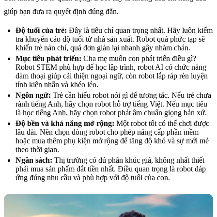
giúp bạn đưa ra quyết định đúng đắn.
Độ tuổi của trẻ:
Đây là tiêu chí quan trọng nhất. Hãy luôn kiểm
tra khuyến cáo độ tuổi từ nhà sản xuất. Robot quá phức tạp sẽ
khiến trẻ nản chí, quá đơn giản lại nhanh gây nhàm chán.
Mục tiêu phát triển:
Cha mẹ muốn con phát triển điều gì?
Robot STEM phù hợp để học lập trình, robot AI có chức năng
đàm thoại giúp cải thiện ngoại ngữ, còn robot lắp ráp rèn luyện
tính kiên nhẫn và khéo léo.
Ngôn ngữ:
Trẻ cần hiểu robot nói gì để tương tác. Nếu trẻ chưa
rành tiếng Anh, hãy chọn robot hỗ trợ tiếng Việt. Nếu mục tiêu
là học tiếng Anh, hãy chọn robot phát âm chuẩn giọng bản xứ.
Độ bền và khả năng mở rộng:
Một robot tốt có thể chơi được
lâu dài. Nên chọn dòng robot cho phép nâng cấp phần mềm
hoặc mua thêm phụ kiện mở rộng để tăng độ khó và sự mới mẻ
theo thời gian.
Ngân sách:
Thị trường có đủ phân khúc giá, không nhất thiết
phải mua sản phẩm đắt tiền nhất. Điều quan trọng là robot đáp
ứng đúng nhu cầu và phù hợp với độ tuổi của con.